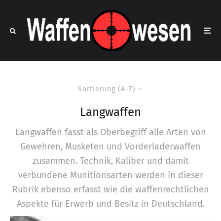
Sortierung (A-Z)
Langwaffen
Langwaffen fasst als Oberbegriff alle Arten von
Gewehren, Musketen und Vorderladerwaffen
zusammen. Technik, Kaliber und damit
verbundene Munitionsarten werden in dieser
Rubrik ebenso erfasst wie die waffenrechtlichen
Aspekte für Erwerb und Besitz in Deutschland.